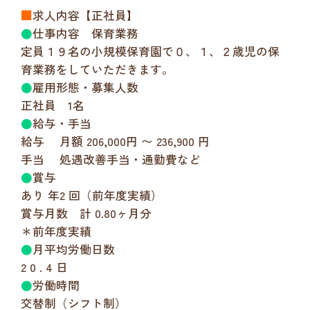
■
求人内容【正社員】
●
仕事内容 保育業務
定員１９名の小規模保育園で０、１、２歳児の保
育業務をしていただきます。
●
雇用形態・募集人数
正社員 1名
●
給与・手当
給与 月額 206,000円 〜 236,900 円
手当 処遇改善手当・通勤費など
●
賞与
あり 年2 回（前年度実績）
賞与月数 計 0.80ヶ月分
＊前年度実績
●
月平均労働日数
2 0 . 4 日
●
労働時間
交替制（シフト制）