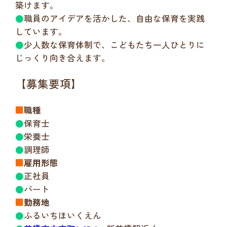
築けます。
●
職員のアイデアを活かした、自由な保育を実践
しています。
●
少人数な保育体制で、こどもたち一人ひとりに
じっくり向き合えます。
【募集要項】
■
職種
●
保育士
●
栄養士
●
調理師
■
雇用形態
●
正社員
●
パート
■
勤務地
●
ふるいちほいくえん